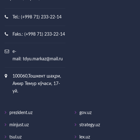
Tel.: (+998 71) 233-22-14
Faks.: (+998 71) 233-22-14
e-
mail:
tdyu.markaz@mail.ru
100060,Тошкент шаҳри,
Амир Темур кўчаси, 17-
уй.
prezident.uz
gov.uz
minjust.uz
strategy.uz
tsul.uz
lex.uz