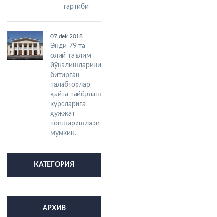
тартиби
07 dek 2018
Энди 79 та
олий таълим
йўналишларини
битирган
талабгорлар
қайта тайёрлаш
курсларига
ҳужжат
топширишлари
мумкин.
КАТЕГОРИЯ
АРХИВ