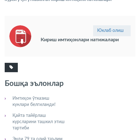
Юклаб олиш
Кириш имтиҳонлари натижалари
Бошқа эълонлар
Имтиҳон ўтказиш
кунлари белгиланди!
Қайта тайёрлаш
курсларини ташкил этиш
тартиби
Энди 79 та олий таълим