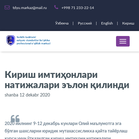
tdyu.markaz@mail.ru
+998 71 233-22-14
Ўзбекча
Русский
English
Кириш
Кириш имтиҳонлари
натижалари эълон қилинди
shanba 12 dekabr 2020
2020 йилнинг 9-12 декабрь кунлари Олий маълумотга эга
бўлган шахсларни юридик мутахассисликка қайта тайёрлаш
курси учун ўтказилган кириш имтиҳони натижалари