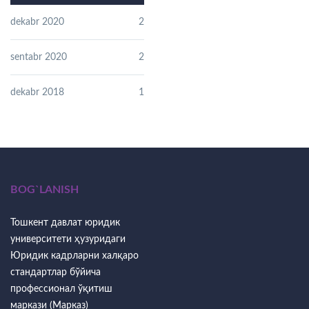
dekabr 2020
2
sentabr 2020
2
dekabr 2018
1
BOG`LANISH
Тошкент давлат юридик
университети ҳузуридаги
Юридик кадрларни халқаро
стандартлар бўйича
профессионал ўқитиш
маркази (Марказ)