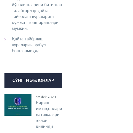
йўналишларини битирган
талабгорлар қайта
тайёрлаш курсларига
ҳужжат топширишлари
мумкин.
Қайта тайёрлаш
курсларига қабул
бошланмоқда
СЎНГГИ ЭЪЛОНЛАР
12 dek 2020
Кириш
имтиҳонлари
натижалари
эълон
қилинди