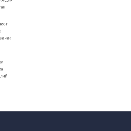
юридик
ган
иқот
а,
садида
ва
ка
ллий