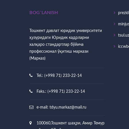
BOG`LANISH
prezid
minjus
Тошкент давлат юридик университети
tsul.u
ҳузуридаги Юридик кадрларни
халқаро стандартлар бўйича
iccwb
профессионал ўқитиш маркази
(Марказ)
Tel.: (+998 71) 233-22-14
Faks.: (+998 71) 233-22-14
e-mail:
tdyu.markaz@mail.ru
100060,Тошкент шаҳри, Амир Темур