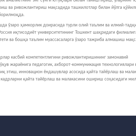
ик амалиётнинг энг сўнги ютуқлари билан таништириш, уларнинг 
риш ва ривожлантириш мақсадида ташкилотлар билан йўлга қўйил
борилмоқда.
шда ўзаро ҳамкорлик доирасида турли олий таълим ва илмий-тадқ
 Россия иқтисодиёт университетининг Тошкент шаҳридаги филиалиг
тети ва бошқа таълим муассасаларга ўзаро тажриба алмашиш мақ
дрлар касбий компетентлигини ривожлантиришининг замонавий
ўқув жараёнига педагогик, ахборот-коммуникация технологиялари 
иқ этиш, инновацион ёндашувлар асосида қайта тайёрлаш ва мала
кадрларни қайта тайёрлаш ва малакасини ошириш соҳасидаги ми