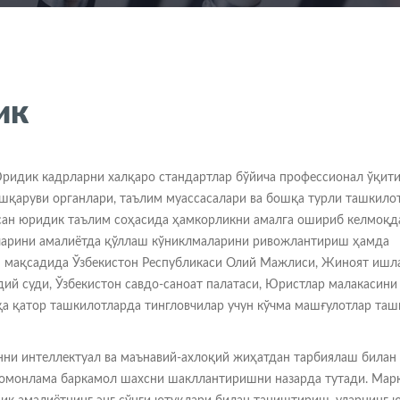
ик
Юридик кадрларни халқаро стандартлар бўйича профессионал ўқит
ошқаруви органлари, таълим муассасалари ва бошқа турли ташкило
сан юридик таълим соҳасида ҳамкорликни амалга ошириб келмоқд
мларини амалиётда қўллаш кўниклмаларини ривожлантириш ҳамда
ш мақсадида Ўзбекистон Республикаси Олий Мажлиси, Жиноят ишл
ий суди, Ўзбекистон савдо-саноат палатаси, Юристлар малакасини
а қатор ташкилотларда тингловчилар учун кўчма машғулотлар таш
нни интеллектуал ва маънавий-ахлоқий жиҳатдан тарбиялаш билан 
 томонлама баркамол шахсни шакллантиришни назарда тутади. Мар