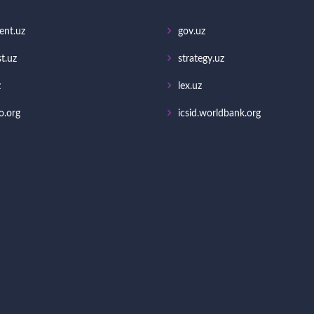
ent.uz
gov.uz
t.uz
strategy.uz
z
lex.uz
o.org
icsid.worldbank.org