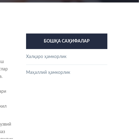
БОШҚА САҲИФАЛАР
Халқаро ҳамкорлик
иш
тлар
Маҳаллий ҳамкорлик
а.
ари
кил
узвий
каз