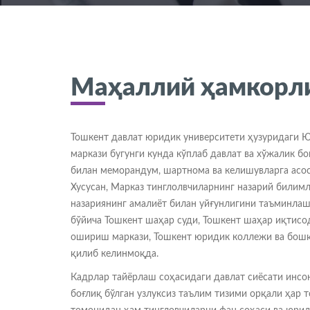
Маҳаллий ҳамкорл
Тошкент давлат юридик университети ҳузуридаги 
маркази бугунги кунда кўплаб давлат ва хўжалик б
билан меморандум, шартнома ва келишувларга асо
Хусусан, Марказ тинглолвчиларнинг назарий били
назариянинг амалиёт билан уйғунлигини таъминла
бўйича Тошкент шаҳар суди, Тошкент шаҳар иқтисод
ошириш маркази, Тошкент юридик коллежи ва бошқ
қилиб келинмоқда.
Кадрлар тайёрлаш соҳасидаги давлат сиёсати инсо
боғлиқ бўлган узлуксиз таълим тизими орқали ҳар