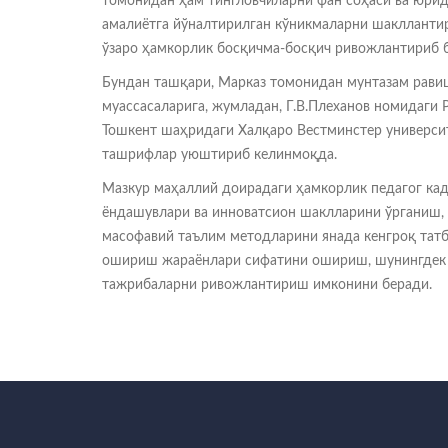
томонидан ҳам тингловчиларни фан соҳаси ва юрид
амалиётга йўналтирилган кўникмаларни шаклланти
ўзаро ҳамкорлик босқичма-босқич ривожлантириб 
Бундан ташқари, Марказ томонидан мунтазам рави
муассасаларига, жумладан, Г.В.Плеханов номидаги
Тошкент шаҳридаги Халқаро Вестминстер универси
ташрифлар уюштириб келинмоқда.
Мазкур маҳаллий доирадаги ҳамкорлик педагог ка
ёндашувлари ва инноватсион шаклларини ўрганиш, 
масофавий таълим методларини янада кенгроқ татб
ошириш жараёнлари сифатини ошириш, шунингдек 
тажрибаларни ривожлантириш имконини беради.