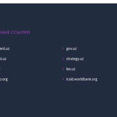
ЗНЫЕ ССЫЛКИ
ent.uz
gov.uz
t.uz
strategy.uz
z
lex.uz
o.org
icsid.worldbank.org