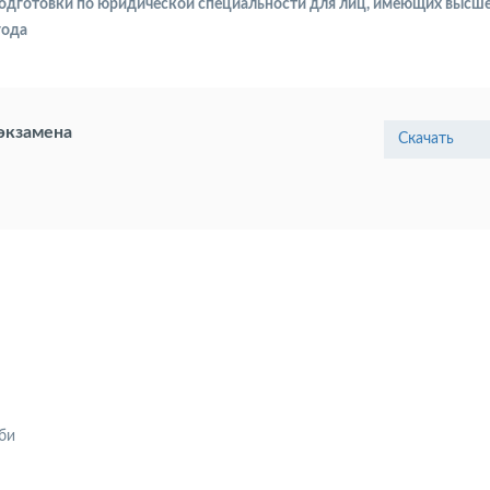
еподготовки по юридической специальности для лиц, имеющих высш
года
экзамена
Скачать
би