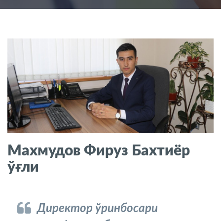
Махмудов Фируз Бахтиёр
ўғли
Директор ўринбосари