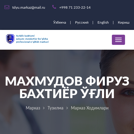
tdyu.markaz@mail.ru
+998 71 233-22-14
Ўзбекча
Русский
English
Кириш
МАХМУДОВ ФИРУЗ
БАХТИЁР ЎҒЛИ
Марказ
Тузилма
Марказ Ходимлари