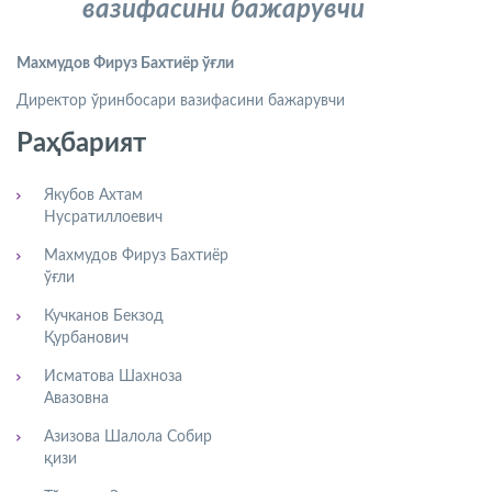
вазифасини бажарувчи
Махмудов
Фируз
Бахтиёр
ўғ
ли
Директор ўринбосари вазифасини бажарувчи
Раҳбарият
Якубов Ахтам
Нусратиллоевич
Махмудов Фируз Бахтиёр
ўғли
Кучканов Бекзод
Қурбанович
Исматова Шахноза
Авазовна
Азизова Шалола Собир
қизи