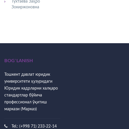
Тўхтаева Заҳро
Зокиржоновна
BOG`LANISH
Тошкент давлат юридик
университети ҳузуридаги
Юридик кадрларни халқаро
стандартлар бўйича
профессионал ўқитиш
маркази (Марказ)
Tel.: (+998 71) 233-22-14