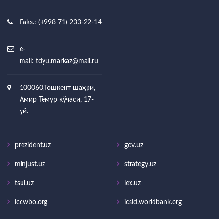
Faks.: (+998 71) 233-22-14
e-
mail:
tdyu.markaz@mail.ru
100060,Тошкент шаҳри,
Амир Темур кўчаси, 17-
уй.
prezident.uz
gov.uz
minjust.uz
strategy.uz
tsul.uz
lex.uz
iccwbo.org
icsid.worldbank.org