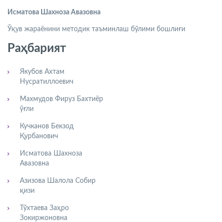
Исматова Шахноза Авазовна
Ўқув жараёнини методик таъминлаш бўлими бошлиғи
Раҳбарият
Якубов Ахтам
Нусратиллоевич
Махмудов Фируз Бахтиёр
ўғли
Кучканов Бекзод
Қурбанович
Исматова Шахноза
Авазовна
Азизова Шалола Собир
қизи
Тўхтаева Заҳро
Зокиржоновна