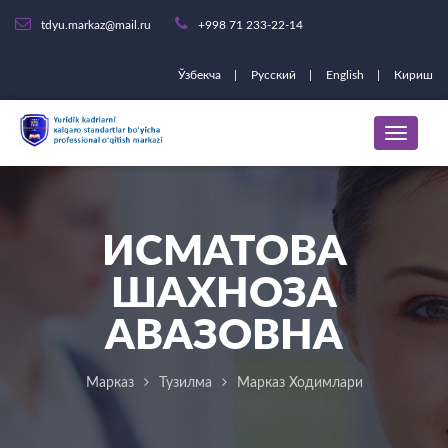
tdyu.markaz@mail.ru
+998 71 233-22-14
Ўзбекча
Русский
English
Кириш
ИСМАТОВА
ШАХНОЗА
АВАЗОВНА
Марказ
Тузилма
Марказ Ходимлари