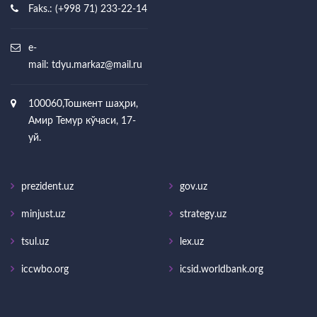
Faks.: (+998 71) 233-22-14
e-
mail:
tdyu.markaz@mail.ru
100060,Тошкент шаҳри,
Амир Темур кўчаси, 17-
уй.
prezident.uz
gov.uz
minjust.uz
strategy.uz
tsul.uz
lex.uz
iccwbo.org
icsid.worldbank.org