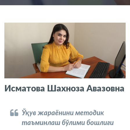
Исматова Шахноза Авазовна
Ўқув жараёнини методик
таъминлаш бўлими бошлиғи