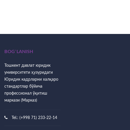
BOG`LANISH
Тошкент давлат юридик
университети ҳузуридаги
Юридик кадрларни халқаро
стандартлар бўйича
профессионал ўқитиш
маркази (Марказ)
Tel.: (+998 71) 233-22-14