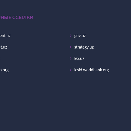
ЗНЫЕ ССЫЛКИ
ent.uz
gov.uz
t.uz
strategy.uz
z
lex.uz
o.org
icsid.worldbank.org